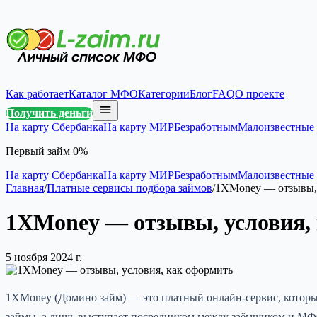
Как работает
Каталог МФО
Категории
Блог
FAQ
О проекте
Получить деньги
На карту Сбербанка
На карту МИР
Безработным
Малоизвестные
Первый займ 0%
На карту Сбербанка
На карту МИР
Безработным
Малоизвестные
Главная
/
Платные сервисы подбора займов
/
1XMoney — отзывы, 
1XMoney — отзывы, условия,
5 ноября 2024 г.
1XMoney (Домино займ) — это платный онлайн-сервис, которы
займы, а лишь выступает посредником между заёмщиком и МФ