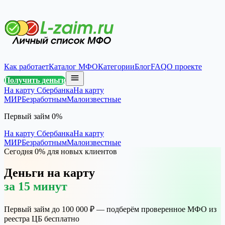
Как работает
Каталог МФО
Категории
Блог
FAQ
О проекте
Получить деньги
На карту Сбербанка
На карту
МИР
Безработным
Малоизвестные
Первый займ 0%
На карту Сбербанка
На карту
МИР
Безработным
Малоизвестные
Сегодня 0% для новых клиентов
Деньги на карту
за 15 минут
Первый займ до 100 000 ₽ — подберём проверенное МФО из
реестра ЦБ бесплатно