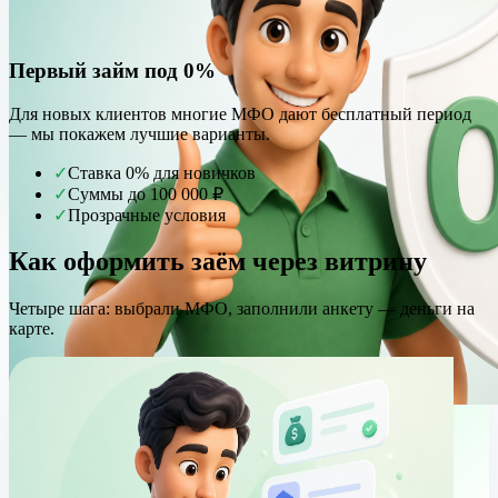
Первый займ под 0%
Для новых клиентов многие МФО дают бесплатный период
— мы покажем лучшие варианты.
✓
Ставка 0% для новичков
✓
Суммы до 100 000 ₽
✓
Прозрачные условия
Как оформить заём через витрину
Четыре шага: выбрали МФО, заполнили анкету — деньги на
карте.