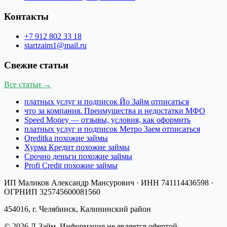
Контакты
+7 912 802 33 18
startzaim1@mail.ru
Свежие статьи
Все статьи →
платных услуг и подписок Йо Займ отписаться
что за компания. Преимущества и недостатки МФО
Speed Money — отзывы, условия, как оформить
платных услуг и подписок Метро Заем отписаться
Qreditka похожие займы
Хурма Кредит похожие займы
Срочно деньги похожие займы
Profi Credit похожие займы
ИП Маликов Александр Мансурович
· ИНН
741114436598
·
ОГРНИП
325745600081560
454016, г. Челябинск, Калининский район
©
2026
Л-Займ
. Информация не является офертой.