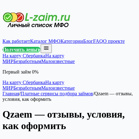
Как работает
Каталог МФО
Категории
Блог
FAQ
О проекте
Получить деньги
На карту Сбербанка
На карту
МИР
Безработным
Малоизвестные
Первый займ 0%
На карту Сбербанка
На карту
МИР
Безработным
Малоизвестные
Главная
/
Платные сервисы подбора займов
/
Qzaem — отзывы,
условия, как оформить
Qzaem — отзывы, условия,
как оформить