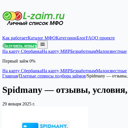
Как работает
Каталог МФО
Категории
Блог
FAQ
О проекте
Получить деньги
На карту Сбербанка
На карту МИР
Безработным
Малоизвестные
Первый займ 0%
На карту Сбербанка
На карту МИР
Безработным
Малоизвестные
Главная
/
Платные сервисы подбора займов
/
Spidmany — отзывы,
Spidmany — отзывы, условия,
29 января 2025 г.