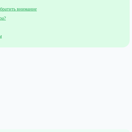
обратить внимание
ра?
м