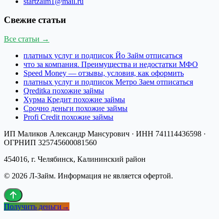
startzaim1@mail.ru
Свежие статьи
Все статьи →
платных услуг и подписок Йо Займ отписаться
что за компания. Преимущества и недостатки МФО
Speed Money — отзывы, условия, как оформить
платных услуг и подписок Метро Заем отписаться
Qreditka похожие займы
Хурма Кредит похожие займы
Срочно деньги похожие займы
Profi Credit похожие займы
ИП Маликов Александр Мансурович
· ИНН
741114436598
·
ОГРНИП
325745600081560
454016, г. Челябинск, Калининский район
©
2026
Л-Займ
. Информация не является офертой.
Получить деньги
→