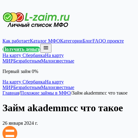
Как работает
Каталог МФО
Категории
Блог
FAQ
О проекте
Получить деньги
На карту Сбербанка
На карту
МИР
Безработным
Малоизвестные
Первый займ 0%
На карту Сбербанка
На карту
МИР
Безработным
Малоизвестные
Главная
/
Похожие займы в МФО
/
Займ akademmcc что такое
Займ akademmcc что такое
26 января 2024 г.