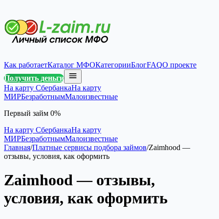
Как работает
Каталог МФО
Категории
Блог
FAQ
О проекте
Получить деньги
На карту Сбербанка
На карту
МИР
Безработным
Малоизвестные
Первый займ 0%
На карту Сбербанка
На карту
МИР
Безработным
Малоизвестные
Главная
/
Платные сервисы подбора займов
/
Zaimhood —
отзывы, условия, как оформить
Zaimhood — отзывы,
условия, как оформить