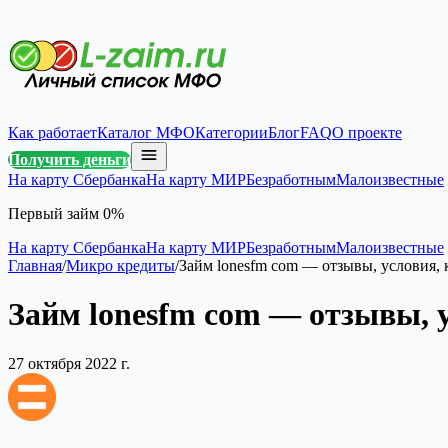
Как работает
Каталог МФО
Категории
Блог
FAQ
О проекте
Получить деньги
На карту Сбербанка
На карту МИР
Безработным
Малоизвестные
Первый займ 0%
На карту Сбербанка
На карту МИР
Безработным
Малоизвестные
Главная
/
Микро кредиты
/
Займ lonesfm com — отзывы, условия,
Займ lonesfm com — отзывы, 
27 октября 2022 г.