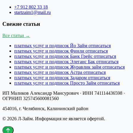
+7 912 802 33 18
startzaim1@mail.ru
Свежие статьи
Все статьи →
платных услуг и подписок Йо Займ отписаться
платных услуг и подписок Финли отписаться
платных услуг и подписок Банк Грейс отписаться
платных услуг и подписок Элеганс Бак отписаться
платных услуг и подписок Журавлик займ отписаться
платных услуг и подписок Астра отписаться
платных услуг и подписок Задаром отписаться
платных услуг и подписок Просто Займ отписаться
ИП Маликов Александр Мансурович
· ИНН
741114436598
·
ОГРНИП
325745600081560
454016, г. Челябинск, Калининский район
©
2026
Л-Займ
. Информация не является офертой.