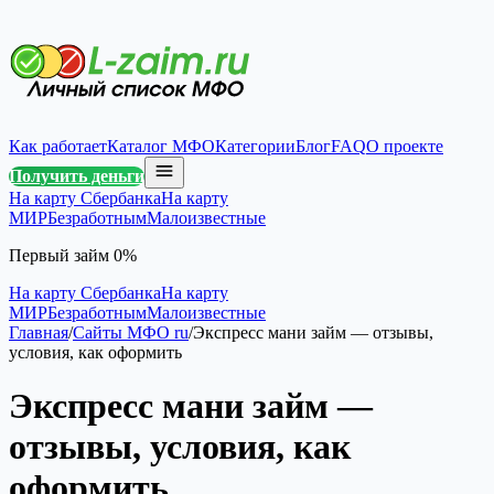
Как работает
Каталог МФО
Категории
Блог
FAQ
О проекте
Получить деньги
На карту Сбербанка
На карту
МИР
Безработным
Малоизвестные
Первый займ 0%
На карту Сбербанка
На карту
МИР
Безработным
Малоизвестные
Главная
/
Сайты МФО ru
/
Экспресс мани займ — отзывы,
условия, как оформить
Экспресс мани займ —
отзывы, условия, как
оформить