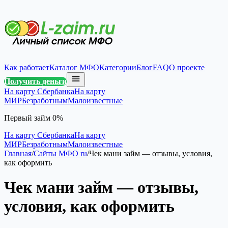
Как работает
Каталог МФО
Категории
Блог
FAQ
О проекте
Получить деньги
На карту Сбербанка
На карту
МИР
Безработным
Малоизвестные
Первый займ 0%
На карту Сбербанка
На карту
МИР
Безработным
Малоизвестные
Главная
/
Сайты МФО ru
/
Чек мани займ — отзывы, условия,
как оформить
Чек мани займ — отзывы,
условия, как оформить