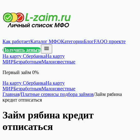
Как работает
Каталог МФО
Категории
Блог
FAQ
О проекте
Получить деньги
На карту Сбербанка
На карту
МИР
Безработным
Малоизвестные
Первый займ 0%
На карту Сбербанка
На карту
МИР
Безработным
Малоизвестные
Главная
/
Платные сервисы подбора займов
/
Займ рябина
кредит отписаться
Займ рябина кредит
отписаться