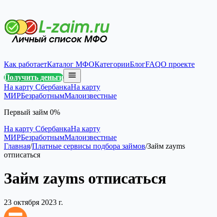
Как работает
Каталог МФО
Категории
Блог
FAQ
О проекте
Получить деньги
На карту Сбербанка
На карту
МИР
Безработным
Малоизвестные
Первый займ 0%
На карту Сбербанка
На карту
МИР
Безработным
Малоизвестные
Главная
/
Платные сервисы подбора займов
/
Займ zayms
отписаться
Займ zayms отписаться
23 октября 2023 г.