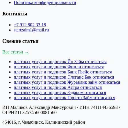
Политика конфиденциальности
Контакты
+7 912 802 33 18
startzaim1@mail.ru
Свежие статьи
Все статьи →
платных услуг и подписок Йо Займ отписаться
платных услуг и подписок Финли отписаться
платных услуг и подписок Банк Грейс отписаться
платных услуг и подписок Элеганс Бак отписаться
платных услуг и подписок Журавлик займ отписаться
платных услуг и подписок Астра отписаться
платных услуг и подписок Задаром отписаться
платных услуг и подписок Просто Займ отписаться
ИП Маликов Александр Мансурович
· ИНН
741114436598
·
ОГРНИП
325745600081560
454016, г. Челябинск, Калининский район