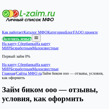
Как работает
Каталог МФО
Категории
Блог
FAQ
О проекте
Получить деньги
На карту Сбербанка
На карту
МИР
Безработным
Малоизвестные
Первый займ 0%
На карту Сбербанка
На карту
МИР
Безработным
Малоизвестные
Главная
/
Сайты МФО ru
/
Займ биком ооо — отзывы, условия,
как оформить
Займ биком ооо — отзывы,
условия, как оформить