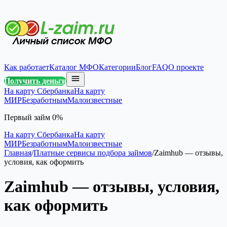
Как работает
Каталог МФО
Категории
Блог
FAQ
О проекте
Получить деньги
На карту Сбербанка
На карту
МИР
Безработным
Малоизвестные
Первый займ 0%
На карту Сбербанка
На карту
МИР
Безработным
Малоизвестные
Главная
/
Платные сервисы подбора займов
/
Zaimhub — отзывы,
условия, как оформить
Zaimhub — отзывы, условия,
как оформить