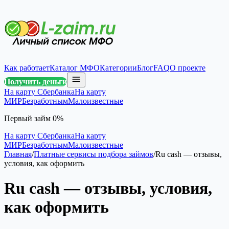
Как работает
Каталог МФО
Категории
Блог
FAQ
О проекте
Получить деньги
На карту Сбербанка
На карту
МИР
Безработным
Малоизвестные
Первый займ 0%
На карту Сбербанка
На карту
МИР
Безработным
Малоизвестные
Главная
/
Платные сервисы подбора займов
/
Ru cash — отзывы,
условия, как оформить
Ru cash — отзывы, условия,
как оформить