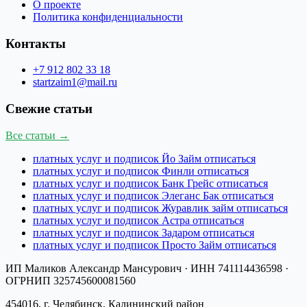
О проекте
Политика конфиденциальности
Контакты
+7 912 802 33 18
startzaim1@mail.ru
Свежие статьи
Все статьи →
платных услуг и подписок Йо Займ отписаться
платных услуг и подписок Финли отписаться
платных услуг и подписок Банк Грейс отписаться
платных услуг и подписок Элеганс Бак отписаться
платных услуг и подписок Журавлик займ отписаться
платных услуг и подписок Астра отписаться
платных услуг и подписок Задаром отписаться
платных услуг и подписок Просто Займ отписаться
ИП Маликов Александр Мансурович
· ИНН
741114436598
·
ОГРНИП
325745600081560
454016, г. Челябинск, Калининский район