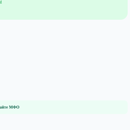
м
 сайте МФО