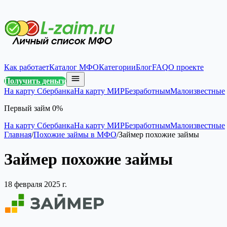
Как работает
Каталог МФО
Категории
Блог
FAQ
О проекте
Получить деньги
На карту Сбербанка
На карту МИР
Безработным
Малоизвестные
Первый займ 0%
На карту Сбербанка
На карту МИР
Безработным
Малоизвестные
Главная
/
Похожие займы в МФО
/
Займер похожие займы
Займер похожие займы
18 февраля 2025 г.