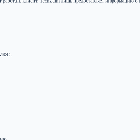
т работать клиент. TechZaim лишь предоставляет информацию о 
 МФО.
:
рию.