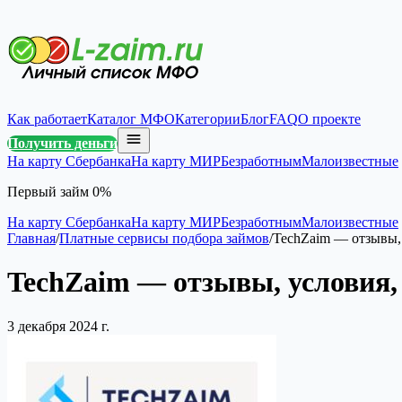
Как работает
Каталог МФО
Категории
Блог
FAQ
О проекте
Получить деньги
На карту Сбербанка
На карту МИР
Безработным
Малоизвестные
Первый займ 0%
На карту Сбербанка
На карту МИР
Безработным
Малоизвестные
Главная
/
Платные сервисы подбора займов
/
TechZaim — отзывы,
TechZaim — отзывы, условия,
3 декабря 2024 г.