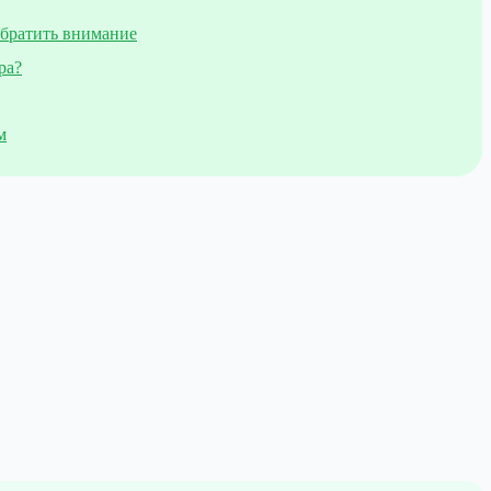
обратить внимание
ра?
м