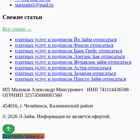
startzaim1@mail.ru
Свежие статьи
Все статьи →
платных услуг и подписок Йо Займ отписаться
платных услуг и подписок Финли отписаться
платных услуг и подписок Банк Грейс отписаться
платных услуг и подписок Элеганс Бак отписаться
платных услуг и подписок Журавлик займ отписаться
платных услуг и подписок Астра отписаться
платных услуг и подписок Задаром отписаться
платных услуг и подписок Просто Займ отписаться
ИП Маликов Александр Мансурович
· ИНН
741114436598
·
ОГРНИП
325745600081560
454016, г. Челябинск, Калининский район
©
2026
Л-Займ
. Информация не является офертой.
Получить деньги
→