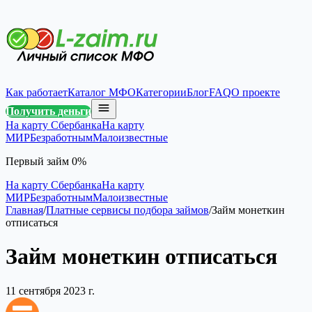
Как работает
Каталог МФО
Категории
Блог
FAQ
О проекте
Получить деньги
На карту Сбербанка
На карту
МИР
Безработным
Малоизвестные
Первый займ 0%
На карту Сбербанка
На карту
МИР
Безработным
Малоизвестные
Главная
/
Платные сервисы подбора займов
/
Займ монеткин
отписаться
Займ монеткин отписаться
11 сентября 2023 г.