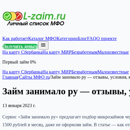
Как работает
Каталог МФО
Категории
Блог
FAQ
О проекте
Получить деньги
На карту Сбербанка
На карту МИР
Безработным
Малоизвестные
Первый займ 0%
На карту Сбербанка
На карту МИР
Безработным
Малоизвестные
Главная
/
Сайты МФО ru
/
Займ занимало ру — отзывы, условия, 
Займ занимало ру — отзывы, 
13 января 2023 г.
Сервис «Займ занимало ру» предлагает подбор микрозаймов че
1500 рублей в месяц, даже не оформляя займ. В статье — как от