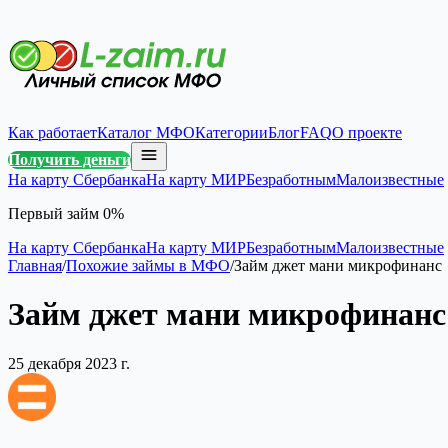
Как работает
Каталог МФО
Категории
Блог
FAQ
О проекте
Получить деньги
На карту Сбербанка
На карту МИР
Безработным
Малоизвестные
Первый займ 0%
На карту Сбербанка
На карту МИР
Безработным
Малоизвестные
Главная
/
Похожие займы в МФО
/
Займ джет мани микрофинанс
Займ джет мани микрофинанс
25 декабря 2023 г.