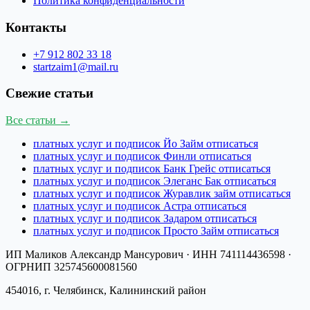
Политика конфиденциальности
Контакты
+7 912 802 33 18
startzaim1@mail.ru
Свежие статьи
Все статьи →
платных услуг и подписок Йо Займ отписаться
платных услуг и подписок Финли отписаться
платных услуг и подписок Банк Грейс отписаться
платных услуг и подписок Элеганс Бак отписаться
платных услуг и подписок Журавлик займ отписаться
платных услуг и подписок Астра отписаться
платных услуг и подписок Задаром отписаться
платных услуг и подписок Просто Займ отписаться
ИП Маликов Александр Мансурович
· ИНН
741114436598
·
ОГРНИП
325745600081560
454016, г. Челябинск, Калининский район