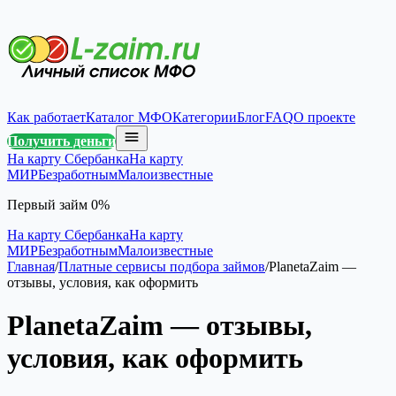
Как работает
Каталог МФО
Категории
Блог
FAQ
О проекте
Получить деньги
На карту Сбербанка
На карту
МИР
Безработным
Малоизвестные
Первый займ 0%
На карту Сбербанка
На карту
МИР
Безработным
Малоизвестные
Главная
/
Платные сервисы подбора займов
/
PlanetaZaim —
отзывы, условия, как оформить
PlanetaZaim — отзывы,
условия, как оформить