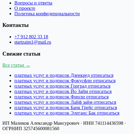
Вопросы и ответы
О проекте
Политика конфиденциальности
Контакты
+7 912 802 33 18
startzaim1@mail.ru
Свежие статьи
Все статьи →
платных услуг и подписок Дзенкред отписаться
платных услуг и подписок Фокусфлн отписаться
платных услуг и подписок Горград отписаться
платных услуг и подписок Йо Займ отписаться
платных услуг и подписок Финли отписаться
платных услуг и подписок Лайф займ отписаться
платных услуг и подписок Банк Грейс отписаться
платных услуг и подписок Элеганс Бак отписаться
ИП Маликов Александр Мансурович
· ИНН
741114436598
·
ОГРНИП
325745600081560