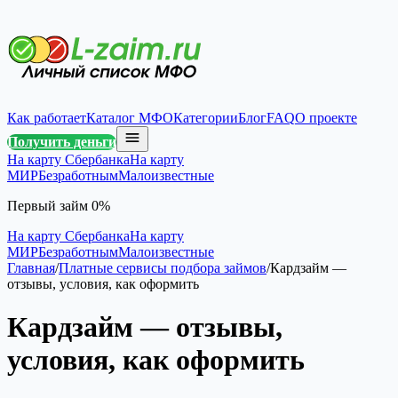
Как работает
Каталог МФО
Категории
Блог
FAQ
О проекте
Получить деньги
На карту Сбербанка
На карту
МИР
Безработным
Малоизвестные
Первый займ 0%
На карту Сбербанка
На карту
МИР
Безработным
Малоизвестные
Главная
/
Платные сервисы подбора займов
/
Кардзайм —
отзывы, условия, как оформить
Кардзайм — отзывы,
условия, как оформить