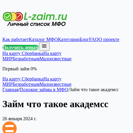
Как работает
Каталог МФО
Категории
Блог
FAQ
О проекте
Получить деньги
На карту Сбербанка
На карту
МИР
Безработным
Малоизвестные
Первый займ 0%
На карту Сбербанка
На карту
МИР
Безработным
Малоизвестные
Главная
/
Похожие займы в МФО
/
Займ что такое академсс
Займ что такое академсс
26 января 2024 г.