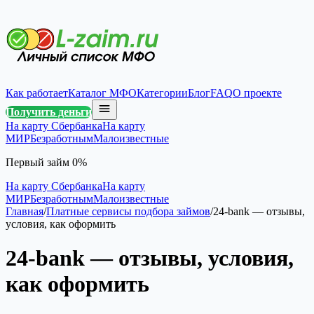
Как работает
Каталог МФО
Категории
Блог
FAQ
О проекте
Получить деньги
На карту Сбербанка
На карту
МИР
Безработным
Малоизвестные
Первый займ 0%
На карту Сбербанка
На карту
МИР
Безработным
Малоизвестные
Главная
/
Платные сервисы подбора займов
/
24-bank — отзывы,
условия, как оформить
24-bank — отзывы, условия,
как оформить