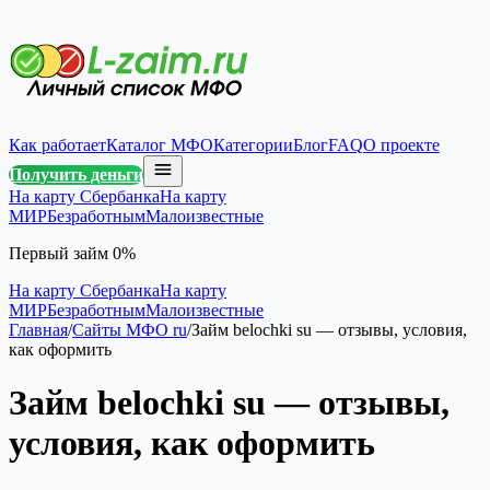
Как работает
Каталог МФО
Категории
Блог
FAQ
О проекте
Получить деньги
На карту Сбербанка
На карту
МИР
Безработным
Малоизвестные
Первый займ 0%
На карту Сбербанка
На карту
МИР
Безработным
Малоизвестные
Главная
/
Сайты МФО ru
/
Займ belochki su — отзывы, условия,
как оформить
Займ belochki su — отзывы,
условия, как оформить