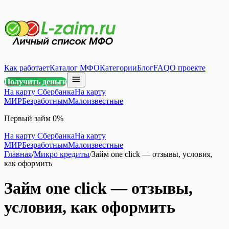
Как работает
Каталог МФО
Категории
Блог
FAQ
О проекте
Получить деньги
На карту Сбербанка
На карту
МИР
Безработным
Малоизвестные
Первый займ 0%
На карту Сбербанка
На карту
МИР
Безработным
Малоизвестные
Главная
/
Микро кредиты
/
Займ one click — отзывы, условия,
как оформить
Займ one click — отзывы,
условия, как оформить