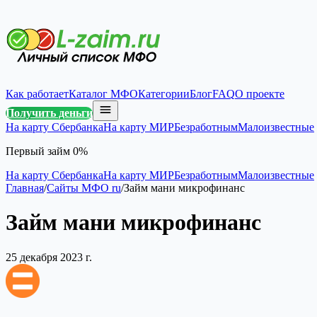
Как работает
Каталог МФО
Категории
Блог
FAQ
О проекте
Получить деньги
На карту Сбербанка
На карту МИР
Безработным
Малоизвестные
Первый займ 0%
На карту Сбербанка
На карту МИР
Безработным
Малоизвестные
Главная
/
Сайты МФО ru
/
Займ мани микрофинанс
Займ мани микрофинанс
25 декабря 2023 г.