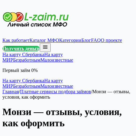
Как работает
Каталог МФО
Категории
Блог
FAQ
О проекте
Получить деньги
На карту Сбербанка
На карту
МИР
Безработным
Малоизвестные
Первый займ 0%
На карту Сбербанка
На карту
МИР
Безработным
Малоизвестные
Главная
/
Платные сервисы подбора займов
/
Монзи — отзывы,
условия, как оформить
Монзи — отзывы, условия,
как оформить