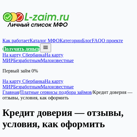
Как работает
Каталог МФО
Категории
Блог
FAQ
О проекте
Получить деньги
На карту Сбербанка
На карту
МИР
Безработным
Малоизвестные
Первый займ 0%
На карту Сбербанка
На карту
МИР
Безработным
Малоизвестные
Главная
/
Платные сервисы подбора займов
/
Кредит доверия —
отзывы, условия, как оформить
Кредит доверия — отзывы,
условия, как оформить