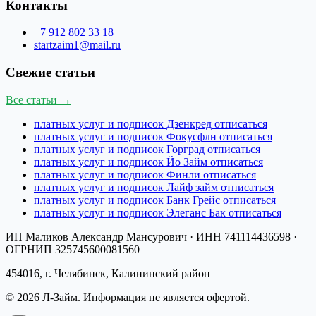
Контакты
+7 912 802 33 18
startzaim1@mail.ru
Свежие статьи
Все статьи →
платных услуг и подписок Дзенкред отписаться
платных услуг и подписок Фокусфлн отписаться
платных услуг и подписок Горград отписаться
платных услуг и подписок Йо Займ отписаться
платных услуг и подписок Финли отписаться
платных услуг и подписок Лайф займ отписаться
платных услуг и подписок Банк Грейс отписаться
платных услуг и подписок Элеганс Бак отписаться
ИП Маликов Александр Мансурович
· ИНН
741114436598
·
ОГРНИП
325745600081560
454016, г. Челябинск, Калининский район
©
2026
Л-Займ
. Информация не является офертой.