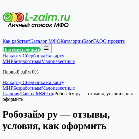
Как работает
Каталог МФО
Категории
Блог
FAQ
О проекте
Получить деньги
На карту Сбербанка
На карту
МИР
Безработным
Малоизвестные
Первый займ 0%
На карту Сбербанка
На карту
МИР
Безработным
Малоизвестные
Главная
/
Сайты МФО ru
/
Робозайм ру — отзывы, условия, как
оформить
Робозайм ру — отзывы,
условия, как оформить