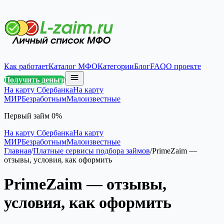
Как работает
Каталог МФО
Категории
Блог
FAQ
О проекте
Получить деньги
На карту Сбербанка
На карту
МИР
Безработным
Малоизвестные
Первый займ 0%
На карту Сбербанка
На карту
МИР
Безработным
Малоизвестные
Главная
/
Платные сервисы подбора займов
/
PrimeZaim —
отзывы, условия, как оформить
PrimeZaim — отзывы,
условия, как оформить