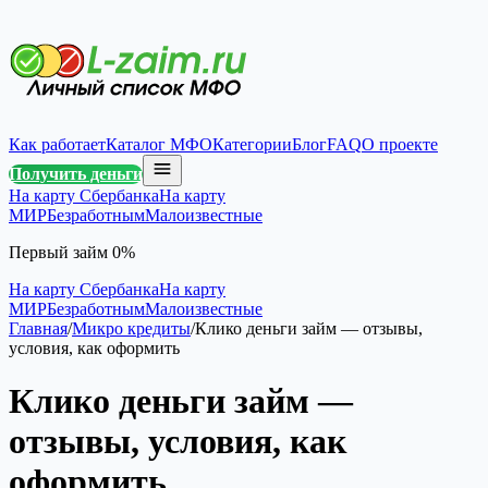
Как работает
Каталог МФО
Категории
Блог
FAQ
О проекте
Получить деньги
На карту Сбербанка
На карту
МИР
Безработным
Малоизвестные
Первый займ 0%
На карту Сбербанка
На карту
МИР
Безработным
Малоизвестные
Главная
/
Микро кредиты
/
Клико деньги займ — отзывы,
условия, как оформить
Клико деньги займ —
отзывы, условия, как
оформить