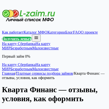
Как работает
Каталог МФО
Категории
Блог
FAQ
О проекте
Получить деньги
На карту Сбербанка
На карту
МИР
Безработным
Малоизвестные
Первый займ 0%
На карту Сбербанка
На карту
МИР
Безработным
Малоизвестные
Главная
/
Платные сервисы подбора займов
/
Кварта Финанс —
отзывы, условия, как оформить
Кварта Финанс — отзывы,
условия, как оформить