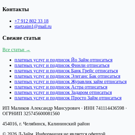
Контакты
+7 912 802 33 18
startzaim1@mail.ru
Свежие статьи
Все статьи →
платных услуг и подписок Йо Займ отписаться
платных услуг и подписок Финли отписаться
платных услуг и подписок Банк Грейс отписаться
платных услуг и подписок Элеганс Бак отписаться
платных услуг и подписок Журавлик займ отписаться
платных услуг и подписок Астра отписаться
платных услуг и подписок Задаром отписаться
платных услуг и подписок Просто Займ отписаться
ИП Маликов Александр Мансурович
· ИНН
741114436598
·
ОГРНИП
325745600081560
454016, г. Челябинск, Калининский район
©
2026
Л-Займ
. Информация не является офертой.