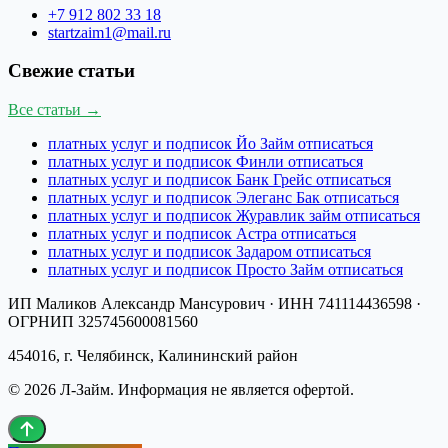
+7 912 802 33 18
startzaim1@mail.ru
Свежие статьи
Все статьи →
платных услуг и подписок Йо Займ отписаться
платных услуг и подписок Финли отписаться
платных услуг и подписок Банк Грейс отписаться
платных услуг и подписок Элеганс Бак отписаться
платных услуг и подписок Журавлик займ отписаться
платных услуг и подписок Астра отписаться
платных услуг и подписок Задаром отписаться
платных услуг и подписок Просто Займ отписаться
ИП Маликов Александр Мансурович
· ИНН
741114436598
·
ОГРНИП
325745600081560
454016, г. Челябинск, Калининский район
©
2026
Л-Займ
. Информация не является офертой.