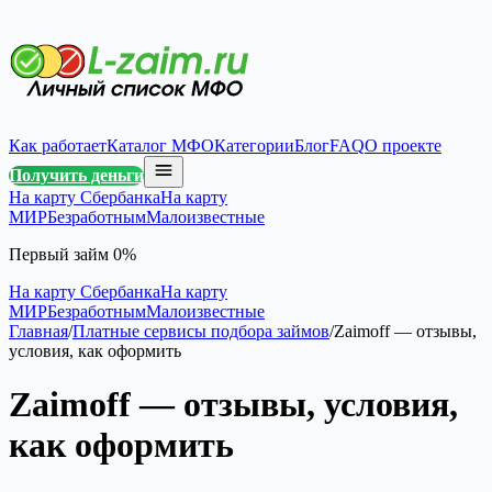
Как работает
Каталог МФО
Категории
Блог
FAQ
О проекте
Получить деньги
На карту Сбербанка
На карту
МИР
Безработным
Малоизвестные
Первый займ 0%
На карту Сбербанка
На карту
МИР
Безработным
Малоизвестные
Главная
/
Платные сервисы подбора займов
/
Zaimоff — отзывы,
условия, как оформить
Zaimоff — отзывы, условия,
как оформить