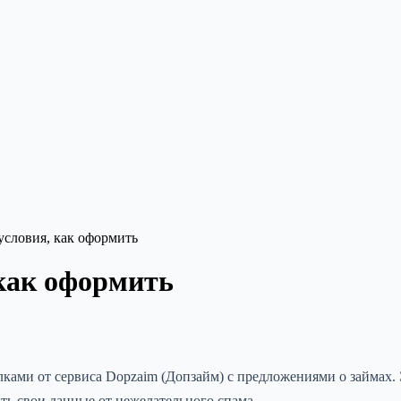
условия, как оформить
как оформить
ами от сервиса Dopzaim (Допзайм) с предложениями о займах. 
ить свои данные от нежелательного спама.