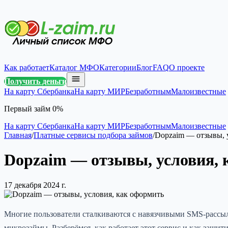
Как работает
Каталог МФО
Категории
Блог
FAQ
О проекте
Получить деньги
На карту Сбербанка
На карту МИР
Безработным
Малоизвестные
Первый займ 0%
На карту Сбербанка
На карту МИР
Безработным
Малоизвестные
Главная
/
Платные сервисы подбора займов
/
Dopzaim — отзывы, 
Dopzaim — отзывы, условия, 
17 декабря 2024 г.
Многие пользователи сталкиваются с навязчивыми SMS-рассылк
микрозаймы. Разберёмся, как работает этот сервис и как защит