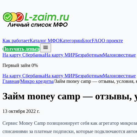
Как работает
Каталог МФО
Категории
Блог
FAQ
О проекте
Получить деньги
На карту Сбербанка
На карту МИР
Безработным
Малоизвестные
Первый займ 0%
На карту Сбербанка
На карту МИР
Безработным
Малоизвестные
Главная
/
Микро кредиты
/
Займ money camp — отзывы, условия, 
Займ money camp — отзывы, 
13 октября 2022 г.
Сервис Money Camp позиционирует себя как агрегатор микроз
списаниями за платные подписки, которые подключаются авто