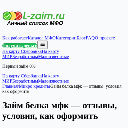
Как работает
Каталог МФО
Категории
Блог
FAQ
О проекте
Получить деньги
На карту Сбербанка
На карту
МИР
Безработным
Малоизвестные
Первый займ 0%
На карту Сбербанка
На карту
МИР
Безработным
Малоизвестные
Главная
/
Микро кредиты
/
Займ белка мфк — отзывы, условия,
как оформить
Займ белка мфк — отзывы,
условия, как оформить