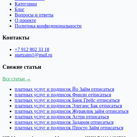
Категории
Блог
Вопросы и ответы
О проекте
Политика конфиденциальности
Контакты
+7 912 802 33 18
startzaim1@mail.ru
Свежие статьи
Все статьи →
платных услуг и подписок Йо Займ отписаться
платных услуг и подписок Финли отписаться
платных услуг и подписок Банк Грейс отписаться
платных услуг и подписок Элеганс Бак отписаться
платных услуг и подписок Журавлик займ отписаться
платных услуг и подписок Астра отписаться
платных услуг и подписок Задаром отписаться
платных услуг и подписок Просто Займ отписаться