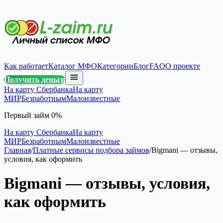
Как работает
Каталог МФО
Категории
Блог
FAQ
О проекте
Получить деньги
На карту Сбербанка
На карту
МИР
Безработным
Малоизвестные
Первый займ 0%
На карту Сбербанка
На карту
МИР
Безработным
Малоизвестные
Главная
/
Платные сервисы подбора займов
/
Bigmani — отзывы,
условия, как оформить
Bigmani — отзывы, условия,
как оформить