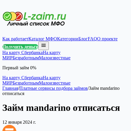
Как работает
Каталог МФО
Категории
Блог
FAQ
О проекте
Получить деньги
На карту Сбербанка
На карту
МИР
Безработным
Малоизвестные
Первый займ 0%
На карту Сбербанка
На карту
МИР
Безработным
Малоизвестные
Главная
/
Платные сервисы подбора займов
/
Займ mandarino
отписаться
Займ mandarino отписаться
12 января 2024 г.