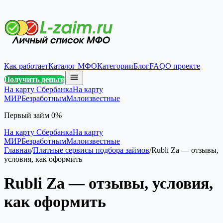
Как работает
Каталог МФО
Категории
Блог
FAQ
О проекте
Получить деньги
На карту Сбербанка
На карту
МИР
Безработным
Малоизвестные
Первый займ 0%
На карту Сбербанка
На карту
МИР
Безработным
Малоизвестные
Главная
/
Платные сервисы подбора займов
/
Rubli Za — отзывы,
условия, как оформить
Rubli Za — отзывы, условия,
как оформить