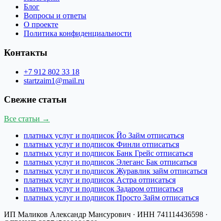
Блог
Вопросы и ответы
О проекте
Политика конфиденциальности
Контакты
+7 912 802 33 18
startzaim1@mail.ru
Свежие статьи
Все статьи →
платных услуг и подписок Йо Займ отписаться
платных услуг и подписок Финли отписаться
платных услуг и подписок Банк Грейс отписаться
платных услуг и подписок Элеганс Бак отписаться
платных услуг и подписок Журавлик займ отписаться
платных услуг и подписок Астра отписаться
платных услуг и подписок Задаром отписаться
платных услуг и подписок Просто Займ отписаться
ИП Маликов Александр Мансурович
· ИНН
741114436598
·