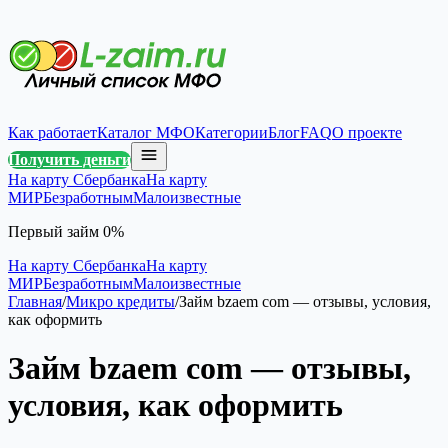
Как работает
Каталог МФО
Категории
Блог
FAQ
О проекте
Получить деньги
На карту Сбербанка
На карту
МИР
Безработным
Малоизвестные
Первый займ 0%
На карту Сбербанка
На карту
МИР
Безработным
Малоизвестные
Главная
/
Микро кредиты
/
Займ bzaem com — отзывы, условия,
как оформить
Займ bzaem com — отзывы,
условия, как оформить