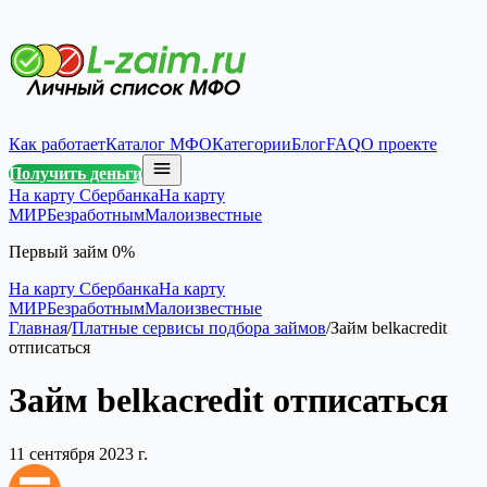
Как работает
Каталог МФО
Категории
Блог
FAQ
О проекте
Получить деньги
На карту Сбербанка
На карту
МИР
Безработным
Малоизвестные
Первый займ 0%
На карту Сбербанка
На карту
МИР
Безработным
Малоизвестные
Главная
/
Платные сервисы подбора займов
/
Займ belkacredit
отписаться
Займ belkacredit отписаться
11 сентября 2023 г.