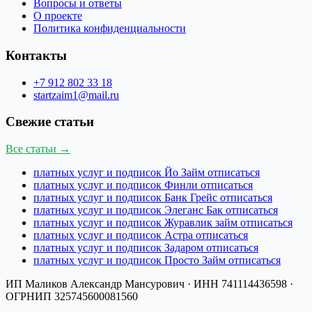
Вопросы и ответы
О проекте
Политика конфиденциальности
Контакты
+7 912 802 33 18
startzaim1@mail.ru
Свежие статьи
Все статьи →
платных услуг и подписок Йо Займ отписаться
платных услуг и подписок Финли отписаться
платных услуг и подписок Банк Грейс отписаться
платных услуг и подписок Элеганс Бак отписаться
платных услуг и подписок Журавлик займ отписаться
платных услуг и подписок Астра отписаться
платных услуг и подписок Задаром отписаться
платных услуг и подписок Просто Займ отписаться
ИП Маликов Александр Мансурович
· ИНН
741114436598
·
ОГРНИП
325745600081560