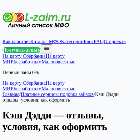
Как работает
Каталог МФО
Категории
Блог
FAQ
О проекте
Получить деньги
На карту Сбербанка
На карту
МИР
Безработным
Малоизвестные
Первый займ 0%
На карту Сбербанка
На карту
МИР
Безработным
Малоизвестные
Главная
/
Платные сервисы подбора займов
/
Кэш Дэдди —
отзывы, условия, как оформить
Кэш Дэдди — отзывы,
условия, как оформить