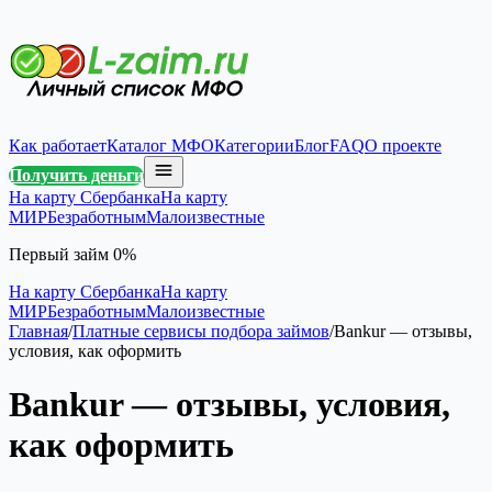
Как работает
Каталог МФО
Категории
Блог
FAQ
О проекте
Получить деньги
На карту Сбербанка
На карту
МИР
Безработным
Малоизвестные
Первый займ 0%
На карту Сбербанка
На карту
МИР
Безработным
Малоизвестные
Главная
/
Платные сервисы подбора займов
/
Bankur — отзывы,
условия, как оформить
Bankur — отзывы, условия,
как оформить