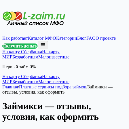
Как работает
Каталог МФО
Категории
Блог
FAQ
О проекте
Получить деньги
На карту Сбербанка
На карту
МИР
Безработным
Малоизвестные
Первый займ 0%
На карту Сбербанка
На карту
МИР
Безработным
Малоизвестные
Главная
/
Платные сервисы подбора займов
/
Займикси —
отзывы, условия, как оформить
Займикси — отзывы,
условия, как оформить