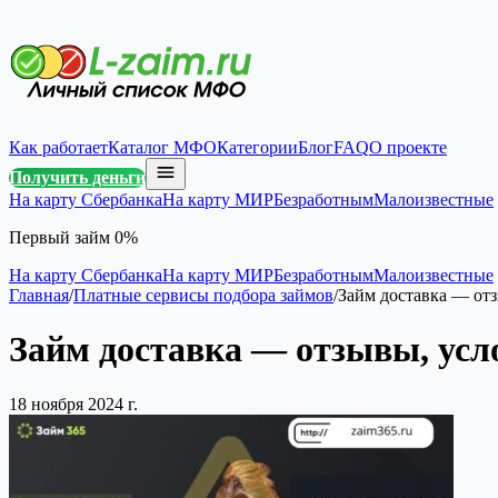
Как работает
Каталог МФО
Категории
Блог
FAQ
О проекте
Получить деньги
На карту Сбербанка
На карту МИР
Безработным
Малоизвестные
Первый займ 0%
На карту Сбербанка
На карту МИР
Безработным
Малоизвестные
Главная
/
Платные сервисы подбора займов
/
Займ доставка — отз
Займ доставка — отзывы, усл
18 ноября 2024 г.