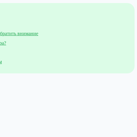
обратить внимание
ра?
м