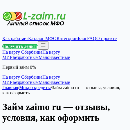
Как работает
Каталог МФО
Категории
Блог
FAQ
О проекте
Получить деньги
На карту Сбербанка
На карту
МИР
Безработным
Малоизвестные
Первый займ 0%
На карту Сбербанка
На карту
МИР
Безработным
Малоизвестные
Главная
/
Микро кредиты
/
Займ zaimo ru — отзывы, условия,
как оформить
Займ zaimo ru — отзывы,
условия, как оформить