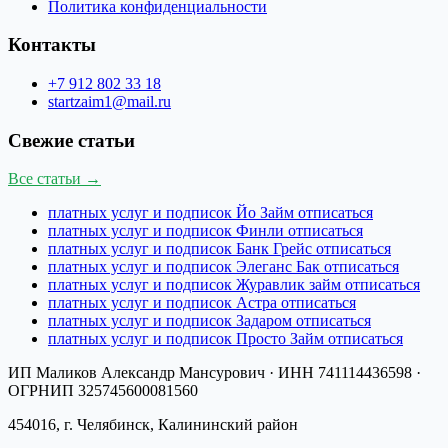
Политика конфиденциальности
Контакты
+7 912 802 33 18
startzaim1@mail.ru
Свежие статьи
Все статьи →
платных услуг и подписок Йо Займ отписаться
платных услуг и подписок Финли отписаться
платных услуг и подписок Банк Грейс отписаться
платных услуг и подписок Элеганс Бак отписаться
платных услуг и подписок Журавлик займ отписаться
платных услуг и подписок Астра отписаться
платных услуг и подписок Задаром отписаться
платных услуг и подписок Просто Займ отписаться
ИП Маликов Александр Мансурович
· ИНН
741114436598
·
ОГРНИП
325745600081560
454016, г. Челябинск, Калининский район