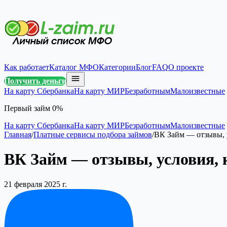
Как работает
Каталог МФО
Категории
Блог
FAQ
О проекте
Получить деньги
На карту Сбербанка
На карту МИР
Безработным
Малоизвестные
Первый займ 0%
На карту Сбербанка
На карту МИР
Безработным
Малоизвестные
Главная
/
Платные сервисы подбора займов
/
ВК Займ — отзывы, 
ВК Займ — отзывы, условия,
21 февраля 2025 г.