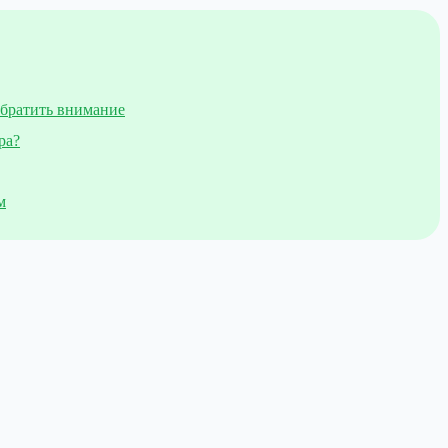
обратить внимание
ра?
м