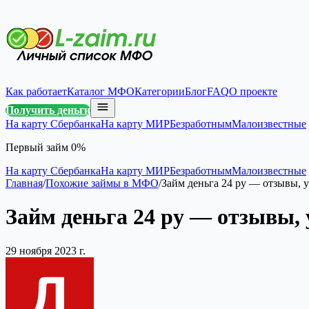
Как работает
Каталог МФО
Категории
Блог
FAQ
О проекте
Получить деньги
На карту Сбербанка
На карту МИР
Безработным
Малоизвестные
Первый займ 0%
На карту Сбербанка
На карту МИР
Безработным
Малоизвестные
Главная
/
Похожие займы в МФО
/
Займ деньга 24 ру — отзывы, 
Займ деньга 24 ру — отзывы, 
29 ноября 2023 г.