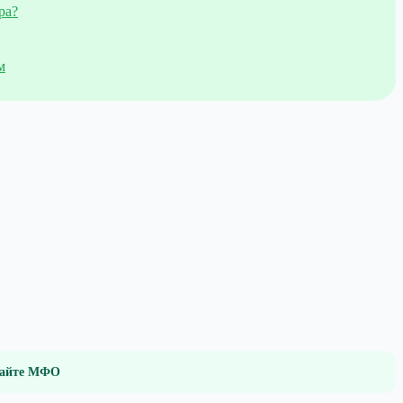
ра?
м
 сайте МФО