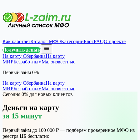
Как работает
Каталог МФО
Категории
Блог
FAQ
О проекте
Получить деньги
На карту Сбербанка
На карту
МИР
Безработным
Малоизвестные
Первый займ 0%
На карту Сбербанка
На карту
МИР
Безработным
Малоизвестные
Сегодня 0% для новых клиентов
Деньги на карту
за 15 минут
Первый займ до 100 000 ₽ — подберём проверенное МФО из
реестра ЦБ бесплатно