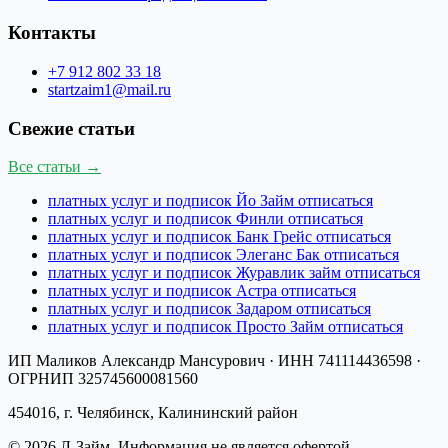
Контакты
+7 912 802 33 18
startzaim1@mail.ru
Свежие статьи
Все статьи →
платных услуг и подписок Йо Займ отписаться
платных услуг и подписок Финли отписаться
платных услуг и подписок Банк Грейс отписаться
платных услуг и подписок Элеганс Бак отписаться
платных услуг и подписок Журавлик займ отписаться
платных услуг и подписок Астра отписаться
платных услуг и подписок Задаром отписаться
платных услуг и подписок Просто Займ отписаться
ИП Маликов Александр Мансурович
· ИНН
741114436598
·
ОГРНИП
325745600081560
454016, г. Челябинск, Калининский район
©
2026
Л-Займ
. Информация не является офертой.