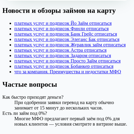
Новости и обзоры займов на карту
платных услуг и подписок Йо Займ отписаться
платных услуг и подписок Финли отписаться
платных услуг и подписок Банк Грейс отписаться
платных услуг и подписок Элеганс Бак отписаться
платных услуг и подписок Журавлик займ отписаться
платных услуг и подписок Астра отписаться
платных услуг и подписок Задаром отписаться
платных услуг и подписок Просто Займ отписаться
платных услуг и подписок Бобанкер отписаться
что за компания. Преимущества и недостатки МФО
Частые вопросы
Как быстро приходят деньги?
При одобрении заявки перевод на карту обычно
занимает от 15 минут до нескольких часов.
Есть ли займ под 0%?
Многие МФО предлагают первый заём под 0% для
новых клиентов — условия смотрите в витрине выше.