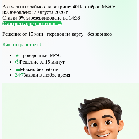
Актуальных займов на витрине:
40
Партнёров МФО:
85
Обновлено:
7 августа 2026 г.
Ставка 0% зарезервирована на
14
:
36
Смотреть предложения
→
Решение от 15 мин · перевод на карту · без звонков
Как это работает
↓
★
Проверенные МФО
⏱
Решение за 15 минут
💼
Можно без работы
24/7
Заявки в любое время