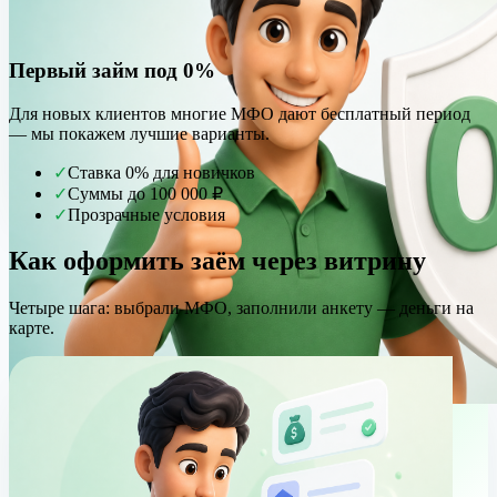
Первый займ под 0%
Для новых клиентов многие МФО дают бесплатный период
— мы покажем лучшие варианты.
✓
Ставка 0% для новичков
✓
Суммы до 100 000 ₽
✓
Прозрачные условия
Как оформить заём через витрину
Четыре шага: выбрали МФО, заполнили анкету — деньги на
карте.