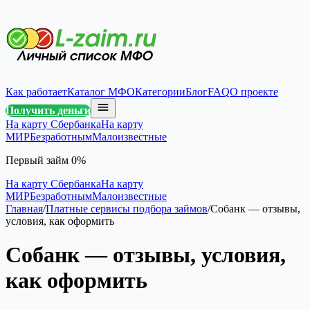
Как работает
Каталог МФО
Категории
Блог
FAQ
О проекте
Получить деньги
На карту Сбербанка
На карту
МИР
Безработным
Малоизвестные
Первый займ 0%
На карту Сбербанка
На карту
МИР
Безработным
Малоизвестные
Главная
/
Платные сервисы подбора займов
/
Собанк — отзывы,
условия, как оформить
Собанк — отзывы, условия,
как оформить